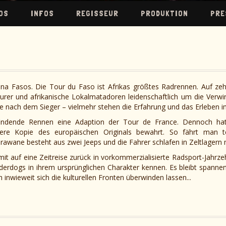
OS
INFOS
REGISSEUR
PRODUKTION
PRE
ina Fasos. Die Tour du Faso ist Afrikas größtes Radrennen. Auf z
er und afrikanische Lokalmatadoren leidenschaftlich um die Verwirk
ge nach dem Sieger – vielmehr stehen die Erfahrung und das Erleben i
ttfindende Rennen eine Adaption der Tour de France. Dennoch hat
chere Kopie des europäischen Originals bewahrt. So fährt man 
rawane besteht aus zwei Jeeps und die Fahrer schlafen in Zeltlagern 
auf eine Zeitreise zurück in vorkommerzialisierte Radsport-Jahrzehn
rdogs in ihrem ursprünglichen Charakter kennen. Es bleibt spannend
inwieweit sich die kulturellen Fronten überwinden lassen...